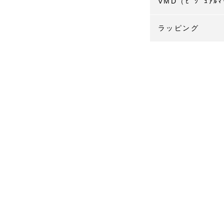
VMD（ﾋﾞｼﾞｭｱﾙﾏ
ラッピング